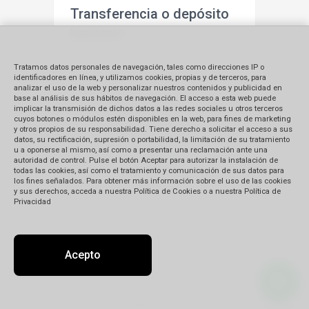
Transferencia o depósito
bancario
Tratamos datos personales de navegación, tales como direcciones IP o
Podés hacerlos personalmente en el
identificadores en línea, y utilizamos cookies, propias y de terceros, para
banco, por cajero automático o desde
analizar el uso de la web y personalizar nuestros contenidos y publicidad en
base al análisis de sus hábitos de navegación. El acceso a esta web puede
tu computadora.
implicar la transmisión de dichos datos a las redes sociales u otros terceros
cuyos botones o módulos estén disponibles en la web, para fines de marketing
El tiempo de acreditación varía entre
y otros propios de su responsabilidad. Tiene derecho a solicitar el acceso a sus
48 y 72 h de acuerdo al tipo de
datos, su rectificación, supresión o portabilidad, la limitación de su tratamiento
u a oponerse al mismo, así como a presentar una reclamación ante una
transferencia que hagas. Si se hace
autoridad de control. Pulse el botón Aceptar para autorizar la instalación de
desde el interior del país, el tiempo
todas las cookies, así como el tratamiento y comunicación de sus datos para
los fines señalados. Para obtener más información sobre el uso de las cookies
de acreditación puede ser de hasta
y sus derechos, acceda a nuestra Política de Cookies o a nuestra Política de
96 h.
Privacidad
Si tenés cuenta en alguno de los
bancos mencionados abajo, usala
para la transferencia: la acreditación
Acepto
es más rápida entre cuentas del
mismo banco.
Una vez que hayas realizado el