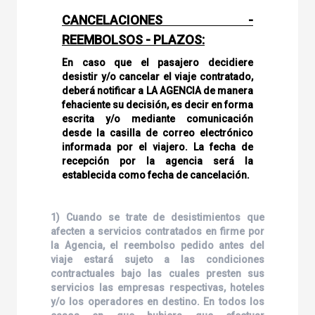
CANCELACIONES -
REEMBOLSOS - PLAZOS:
En caso que el pasajero decidiere
desistir y/o cancelar el viaje contratado,
deberá notificar a LA AGENCIA de manera
fehaciente su decisión, es decir en forma
escrita y/o mediante comunicación
desde la casilla de correo electrónico
informada por el viajero. La fecha de
recepción por la agencia será la
establecida como fecha de cancelación.
1) Cuando se trate de desistimientos que
afecten a servicios contratados en firme por
la Agencia, el reembolso pedido antes del
viaje estará sujeto a las condiciones
contractuales bajo las cuales presten sus
servicios las empresas respectivas, hoteles
y/o los operadores en destino. En todos los